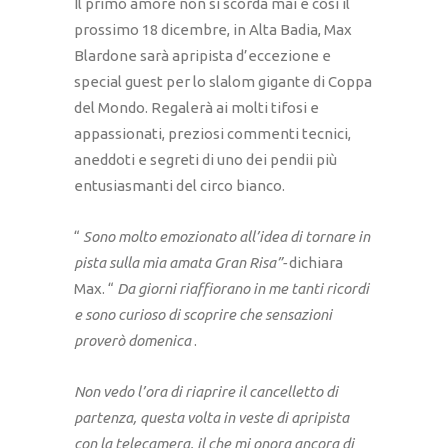
Il primo amore non si scorda mai e così il
prossimo 18 dicembre, in Alta Badia, Max
Blardone sarà apripista d’eccezione e
special guest per lo slalom gigante di Coppa
del Mondo. Regalerà ai molti tifosi e
appassionati, preziosi commenti tecnici,
aneddoti e segreti di uno dei pendii più
entusiasmanti del circo bianco.
“
Sono molto emozionato all’idea di tornare in
pista sulla mia amata Gran Risa”-
dichiara
Max. “
Da giorni riaffiorano in me tanti ricordi
e sono curioso di scoprire che sensazioni
proverò domenica
.
Non vedo l’ora di riaprire il cancelletto di
partenza, questa volta in veste di apripista
con la telecamera, il che mi onora ancora di