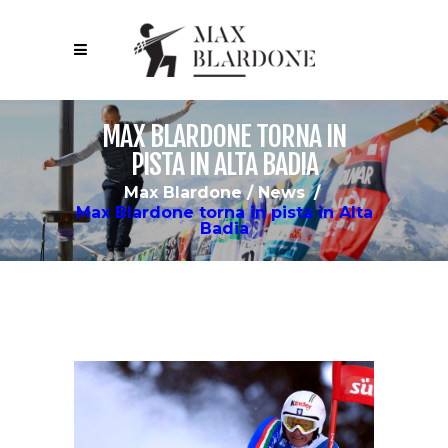
MAX BLARDONE TORNA IN
PISTA IN ALTA BADIA
Max Blardone
/
News
/
Max Blardone torna in pista in Alta
Badia