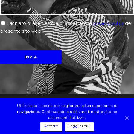
Dichiaro di aver letto e di accettare la
privacy policy
del
presente sito web
Utilizziamo i cookie per migliorare la tua esperienza di
navigazione. Continuando a utilizzare il nostro sito ne
©2020 BLARDONE MASSIMILIANO P.Iva 02547100038
acconsenti l'utilizzo.
Credits.
Privacy
.
Cookies
.
Accetto
Leggi di più