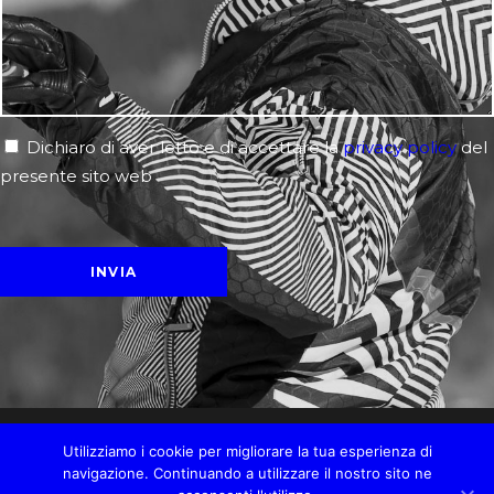
Dichiaro di aver letto e di accettare la
privacy policy
del
presente sito web
Utilizziamo i cookie per migliorare la tua esperienza di
navigazione. Continuando a utilizzare il nostro sito ne
©2020 BLARDONE MASSIMILIANO P.Iva 02547100038