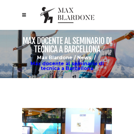
MAX DOCENTE AL SEMINARIO DI
TECNICA A BARCELLONA
Max Blardone
/
News
/
Max docente al seminario di
tecnica a Barcellona